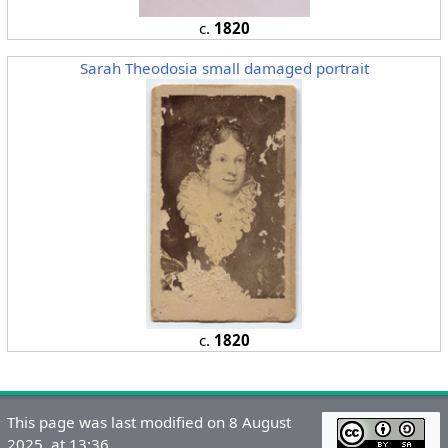
c.
1820
Sarah Theodosia small damaged portrait
c.
1820
This page was last modified on 8 August
2025, at 13:36.